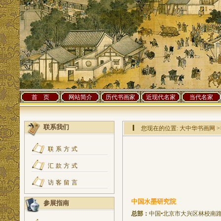
首 页
网站简介
历代书画家
近现代名家
当代名家
联系我们
您现在的位置:
大中华书画网
>
联系方式
汇款方式
访客留言
中国水墨研究院
参展指南
总部：
中国•北京市大兴区林校南路5