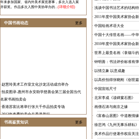
年来参加国家、省内外美术展览赛事，多次入选入展
(详细介绍)
并获奖。作品多次入围中美协举办的...
·
浅谈中国书法艺术的结构特
·
2011年度中国美术家协会
中国书画动态
更多
·
中国绘画术语大全
·
中国十大传世名画——中华
·
2010年度中国美术家协会
·
世界上最贵名画《拿烟斗的
·
钟明善：书法评价标准有弹
·
以情立象 以意成趣
·
以高价拍得张晓刚《创世篇
·
赵慧玲美术工作室文化沙龙活动成功举办
·
中国宣纸尺寸
·
拍卖图录-惠州市永安助学慈善会第三届全国当代
名家书画拍卖会
·
北宋李成《读碑窠石图》
·
香港苏富比将举行张大千作品拍卖专场
·
画僧石涛与南京之缘
·
2013年春季拍卖会在香港举行
·
《富春山居图》中道教情缘
·
2012中国艺术发展报告隆重发布
书画鉴赏知识
更多
·
徐悲鸿《九州无事乐耕耘》
·
春华秋实当代画家邀请展在济南举行
·
美术作品行使著作权应关注
·
张伟革花鸟画作品展在山东举办