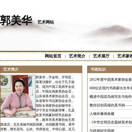
郭美华
艺术网站
网站首页
艺术简介
艺术展厅
艺术家
|
|
|
艺术简介
书画知识
郭美华，字金明，字羽思，
·
2012年度中国美术家协会
斋署浛雅轩，出生于孔子故
里。现为中国工笔画学会会
·
600位近现代书画家出生年
员，中国女画家美协会员，
山东省美术家协会会员，山
·
概述中国花鸟画写生与创作
东省青年书法家协会会员，
·
教你识别高端仿真书画——
国际女画家协会副秘书长，
济宁市女书画家理事，孔孟
·
人物肖像画收藏
故里书画篆刻研究会副会
长，曲阜市美术家协会主席
·
《中华文明历史题材美术创
团成员，北京圣融书画院画家。自幼酷爱书画，善学
求教，擅长花鸟、山水。外师造化，中得心源。近几
·
怎样画好中国画