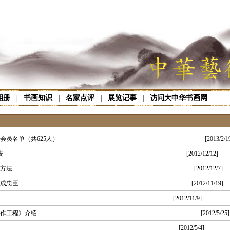
相册
书画知识
名家点评
展览记事
访问大中华书画网
|
|
|
|
新会员名单（共625人）
[2013/2/1
表
[2012/12/12]
方法
[2012/12/7]
成忠臣
[2012/11/19]
[2012/11/9]
作工程》介绍
[2012/5/25]
[2012/5/4]