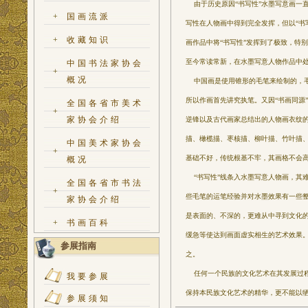
由于历史原因“书写性”水墨写意画一
+
国画流派
写性在人物画中得到完全发挥，但以“书
+
收藏知识
画作品中将“书写性”发挥到了极致，特别
至今常读常新，在水墨写意人物作品中
中国书法家协会
+
概况
中国画是使用锥形的毛笔来绘制的，毛
所以作画首先讲究执笔。又因“书画同源
全国各省市美术
+
家协会介绍
逆锋以及古代画家总结出的人物画衣纹的
描、橄榄描、枣核描、柳叶描、竹叶描、
中国美术家协会
+
基础不好，传统根基不牢，其画格不会
概况
“书写性”线条入水墨写意人物画，其
全国各省市书法
+
些毛笔的运笔经验并对水墨效果有一些
家协会介绍
是表面的、不深的，更难从中寻到文化的
+
书画百科
缓急等使达到画面虚实相生的艺术效果
参展指南
之。
任何一个民族的文化艺术在其发展过程
我要参展
保持本民族文化艺术的精华，更不能以
参展须知