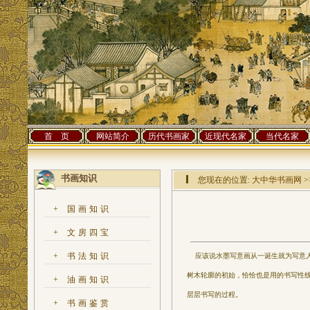
首 页
网站简介
历代书画家
近现代名家
当代名家
书画知识
您现在的位置:
大中华书画网
>
+
国画知识
+
文房四宝
+
书法知识
应该说水墨写意画从一诞生就为写意人
树木轮廓的初始，恰恰也是用的书写性
+
油画知识
层层书写的过程。
+
书画鉴赏