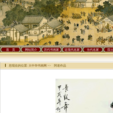
首 页
网站简介
历代书画家
近现代名家
当代名家
院
您现在的位置:
大中华书画网
>> 阿老作品
该作品已有[
11273