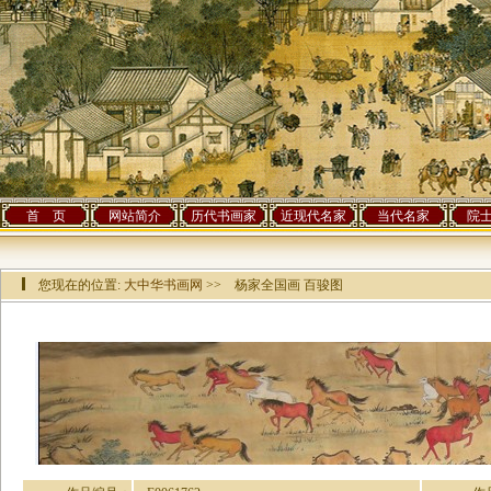
首 页
网站简介
历代书画家
近现代名家
当代名家
院
您现在的位置:
大中华书画网
>> 杨家全国画 百骏图
该作品已有[
64661