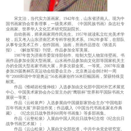
宋文治，当代实力派画家。1942年生，山东省济南人。现为中
国书画家协会常务理事，一级美术师。《中国民族书画》杂志社专
业画家、世界华人文化艺术研究院副院长。
自幼善画，师承画家周作民先生。1957年就读私立红光美术学
校，后又考入山东济南艺术专科学校美术系。1962年参军，在部队
从事专业美术工作，创作国画、油画，所画作品曾在《铁道兵
报》、《解放军报》刊登。作品参加全军美展。
1987年曾为济南市委宣传部创作、绘制大型人物宣传壁画。书
画作品参加全国大型画展。山水画作品参加由文化部等国家机关主
办的全国大型名家书画大展，并多次获金奖、一等奖。2007年应邀
参加29届奥林匹克运动会组委会主办，北京奥运会倒计时一周
年“2008和谐中华迎奥运“56名画家创作56米巨幅国画，荣获特殊贡
献奖。
作品《惟峭岩松慢伸枝》入选参加由文化部中国对外艺术展览
中心、中国美术家协会办公室主办的“鹰联杯”世界和平国际书画大
展获一等奖；
作品《云岭泉声》入选参展由中国摄影家协会主办“中国电影
百年书画大展”并获佳作奖；作品载入《中国当代书画名家名作典
藏》、《纪念抗日战争胜利60周年书画集》等多部画集。
作品《云壑松泉》入展由中国人民抗日战争纪念馆《纪念抗日
战争书画艺术展》；
作品《云山松泉》入展由文化部批准，中共中央党史研究室、