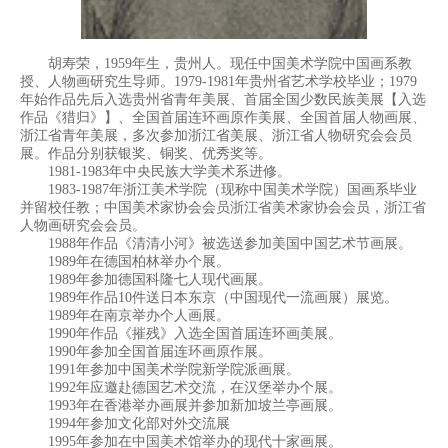
胡寿荣，1959年生，贵州人。现任中国美术学院中国画系教
授、人物画研究生导师。1979-1981年贵州省艺术学校毕业；1979
年始作品先后入选贵州省青年美展、首届全国少数民族美展【入选
作品《猎归》】、全国首届连环画原作美展、全国首届人物画展、
浙江省青年美展，多次参加浙江省美展、浙江省人物研究会会员
展。作品分别获银奖、铜奖、优秀奖等。
1981-1983年中央民族大学美术系进修。
1983-1987年浙江美术学院（现称中国美术学院）国画系毕业
并留校任教；中国美术家协会会员浙江省美术家协会会员，浙江省
人物画研究会会员。
1988年作品《清清小河》被选送参加美国中国艺术节画展。
1989年在德国柏林举办个展。
1989年参加德国科隆七人现代画展。
1989年作品10件送日本东京（中国现代一流画展）展览。
1989年在南京举办个人画展。
1990年作品《摧残》入选全国首届连环画美展。
1990年参加全国首届连环画原作展。
1991年参加中国美术学院新学院派画展。
1992年应邀赴德国艺术交流，在汉堡举办个展。
1993年在香港举办画展并参加新加坡兰亭画展。
1994年参加文化部对外交流展
1995年参加在中国美术馆举办的现代十家画展。