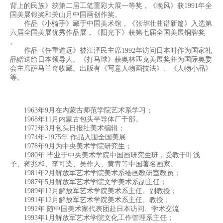
背上的民族》获第二届工笔重彩大展一等奖，《晚风》获1991年全
国美展银奖和关山月中国画创作奖。
作品《小骑手》藏于中国美术馆，《张华壮曲谱新篇》入选第
六届全国美展优秀作品展，《阳光下》获第七届全国美展铜牌奖
。
作品《任重道远》被江泽民主席1992年访问日本时作为国家礼
品赠送给日本领导人。《打马球》获奥林匹克美展奖并为国际奥委
会主席萨马兰奇收藏。出版有《写意人物画技法》、《人物小品》
等。
1963年9月在内蒙古师范学院艺术系学习；
1968年11月内蒙古包头半导体厂干部。
1972年3月包头日报社美术编辑；
1974年-1975年 作品入围全国美展
1978年9月为中央美术学院研究生；
1980年 毕业于中央美术学院中国画研究生班，受教于叶浅
予、蒋兆和、李可染、吴作人、黄胄等中国著名画家。
1981年2月解放军艺术学院美术系绘画教研室教员；
1987年5月解放军艺术学院文学美术系副主任；
1989年12月解放军艺术学院美术系主任、副教授；
1991年12月解放军艺术学院美术系主任、教授；
1992年 随中国美术家代表团赴日本访问、学术交流
1993年1月解放军艺术学院文化工作管理系主任；