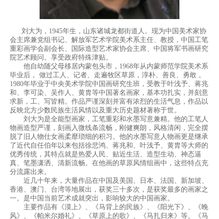
刘大为，1945年生，山东诸城龙都街道人。现为中国美术家协
会主席兼党组书记、解放军艺术学院美术系主任、教授，中国工笔
重彩画学会副会长、国际造型艺术家协会主席、中国将军书画研究
院艺术顾问。享受政府特殊津贴。
他自幼随父母移居内蒙包头市，1968年从内蒙师范学院美术系
毕业后， 做过工人、记者、走遍牧区草原，淳朴、善良、勇敢 。
1980年毕业于中央美术学院中国画研究生班，受教于叶浅予、蒋兆
和、李可染、吴作人、黄胄等中国著名画家，基本功扎实，并刻意
求新，工、写皆精。作品严谨深刻并富有浓烈的生活气息，作品以
反映北方少数民族生活风情以及重大历史题材著称于世。
刘大为是全能型画家，工笔重彩和水墨写意兼精。他的工笔人
物画造型严谨，刻画入微线条流畅，刚健爽朗，风格清闲，完全摆
脱了旧人物仕女画柔靡琐细的积习。他的水墨写意人物画更是继承
了近代自任伯年以来包括徐悲鸿、蒋兆和、叶浅予、黄胄等大师的
优秀传统，其特点就是热爱人民、贴近生活、造型生动、神态逼
真、笔墨潇洒、清新流畅。在他画的草原风情组画中，这些特点充
分流露出来。
近几十年来，大量作品在中国及美国、日本、法国、新加坡、
香港、澳门、台湾等地展出，获奖三十多次，是获奖最多的画家之
一。是中国当前艺术成就突出，影响较大的中国画家。
主要作品有《漠上》、《马背上的民族》、《阳光下》、《晚
风》、《帕米尔婚礼》、《草原上的歌》、《马扎归来》等。《马