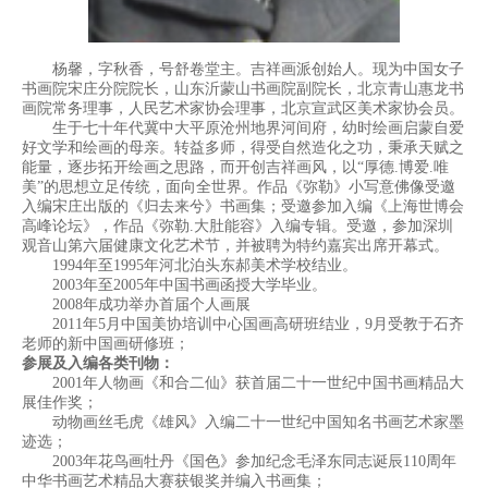
杨馨，字秋香，号舒卷堂主。吉祥画派创始人。现为中国女子
书画院宋庄分院院长，山东沂蒙山书画院副院长，北京青山惠龙书
画院常务理事，人民艺术家协会理事，北京宣武区美术家协会员。
生于七十年代冀中大平原沧州地界河间府，幼时绘画启蒙自爱
好文学和绘画的母亲。转益多师，得受自然造化之功，秉承天赋之
能量，逐步拓开绘画之思路，而开创吉祥画风，以“厚德.博爱.唯
美”的思想立足传统，面向全世界。作品《弥勒》小写意佛像受邀
入编宋庄出版的《归去来兮》书画集；受邀参加入编《上海世博会
高峰论坛》，作品《弥勒.大肚能容》入编专辑。受邀，参加深圳
观音山第六届健康文化艺术节，并被聘为特约嘉宾出席开幕式。
1994年至1995年河北泊头东郝美术学校结业。
2003年至2005年中国书画函授大学毕业。
2008年成功举办首届个人画展
2011年5月中国美协培训中心国画高研班结业，9月受教于石齐
老师的新中国画研修班；
参展及入编各类刊物：
2001年人物画《和合二仙》获首届二十一世纪中国书画精品大
展佳作奖；
动物画丝毛虎《雄风》入编二十一世纪中国知名书画艺术家墨
迹选；
2003年花鸟画牡丹《国色》参加纪念毛泽东同志诞辰110周年
中华书画艺术精品大赛获银奖并编入书画集；