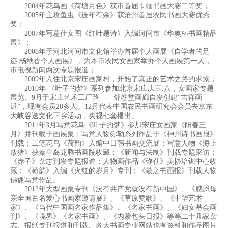
2004年花鸟画《荷塘月色》获市首届巾帼书画大赛二等奖；
2005年主攻鱼虫《连年有余》获沧州首届农民书画大赛优秀
奖；
2007年写意仕女图《红叶题诗》入编河间市《华奥杯书画精品
展》；
2008年于河北河间市文化馆举办首届个人画展《自学者的足
迹.杨秋香个人画展》，为本市农民女画家举办个人画展第一人，
市电视新闻两次专题报道；
2009年入住北京宋庄画家村，开始了真正的艺术之路的求索；
2010年 《叶子的梦》系列参加北京宋庄庆三.八，女画家专题
展览。9月于宋庄艺术工厂路——舒卷堂画廊自发创建“吉祥画
派”，现有会员20多人。12月代表中国农民书画研究会会员去京东
大峡谷送文化下乡活动，央视七套播出。
2011年3月写意花鸟《叶子的梦》参加宋庄女画家《阳春三
月》并刊载于画展集；写意人物弥勒系列作品于《神州诗书画报》
刊载；工笔花鸟《荷韵》入编中日韩书画交流展；写意人物《海上
放猪》获秦皇岛龙腾书画院收藏；《新闻与法制》刊载专题采访；
《赤子》杂志刊发专题报道；人物画作品《弥勒》美协培训中心收
藏；《荷韵》入编《火红的岁月》专刊；《羲之书画报》刊载人物
佛像写意作品。
2012年大型画集专刊《没有共产党就没有新中国》、《感恩母
亲全国百名爱心书画家邀请展》、《草原赞歌》、《中华艺术
家》、《当代中国画名家作品集》、《名家书画》、《妇女基会画
刊》、《境界》《名家书画》、《内蒙包头日报》等等二十几家杂
志、报纸专刊报道和刊载。各大书画专业网站也有资料和作品图片