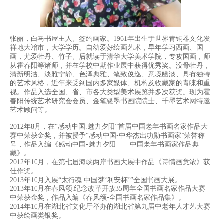
张丽，白马书屋主人。签约画家。1961年出生于世界青铜器文化发
祥地大冶市，大学学历。自幼爱好绘画艺术，早年学习西画、国
画，尤爱牡丹、竹子。后就读于清华大学美术学院，专攻国
画，师
从霍春阳等诸师，并在学校中期作业展中获得优秀奖。没骨牡丹，
清新明洁、淡雅宁静、色泽典雅、笔致俊逸、意境幽淡、具有独特
的艺术风格，近年来受到国内多家媒体、机构及收
藏家的青睐和重
视。作品入选全国、省、市各大类型美术展览并多次获奖。现为霍
春阳传统艺术研究会会员、金笔银墨书画院院士、千墨艺术网特邀
艺术顾问等。
2012年8月，在“感动中国.魅力夕阳”首届中国老年书画名家作品大
赛中荣获金奖，并被授予“感动中国•中华杰出功勋书画家”荣誉称
号，作品入编《感动中国•魅力夕阳——中国老年书画家作品典
藏》。
2012年10月，在第七届海峡两岸书画大展中作品《诗情画意浓》获
佳作奖。
2013年10月入展“太行魂 中国梦‘利安杯’”全国书画大展。
2013年10月在春风颂.纪念改革开放35周年全国书画名家作品大赛
中荣获金奖，作品入编《春风颂•全国书画名家作品集》。
2014年10月在湖北省文化厅举办的湖北省第九届中老年人才艺大赛
中获绘画类银奖。