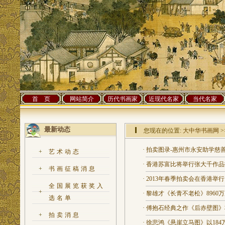
首 页
网站简介
历代书画家
近现代名家
当代名家
最新动态
您现在的位置:
大中华书画网
>
·
拍卖图录-惠州市永安助学慈
+
艺术动态
·
香港苏富比将举行张大千作品
+
书画征稿消息
·
2013年春季拍卖会在香港举行
全国展览获奖入
+
·
黎雄才《长青不老松》8960
选名单
·
傅抱石经典之作《后赤壁图》
+
拍卖消息
·
徐悲鸿《悬崖立马图》以184