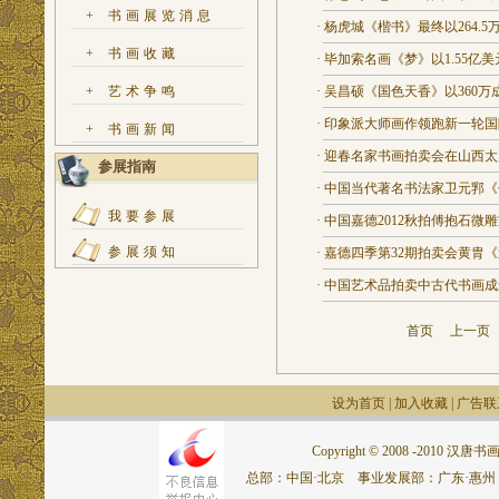
+
书画展览消息
·
杨虎城《楷书》最终以264.5
+
书画收藏
·
毕加索名画《梦》以1.55亿美
+
艺术争鸣
·
吴昌硕《国色天香》以360万
·
印象派大师画作领跑新一轮国
+
书画新闻
·
迎春名家书画拍卖会在山西太
参展指南
·
中国当代著名书法家卫元郛《
我要参展
·
中国嘉德2012秋拍傅抱石微雕方
参展须知
·
嘉德四季第32期拍卖会黄胄《送
·
中国艺术品拍卖中古代书画成
首页
上一
设为首页
|
加入收藏
|
广告联
Copyright © 2008 -2010 汉唐书画网.
总部：中国·北京 事业发展部：广东·惠州 联系电话